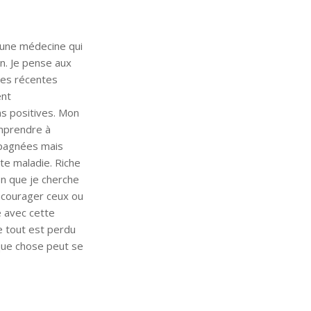
 une médecine qui
n. Je pense aux
hes récentes
ent
ns positives. Mon
mprendre à
mpagnées mais
te maladie. Riche
on que je cherche
ncourager ceux ou
e avec cette
 tout est perdu
que chose peut se