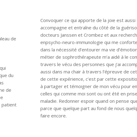
Convoquer ce qui apporte de la joie est aussi
accompagne et entraîne du côté de la guériso
docteurs Janssen et Crombez et aux recherc
uleau de
enpsycho-neuro-immunologie qui me confort
s
dans la nécessité d’entourer ma vie d’émotio
métier de sophrothérapeute m’a aidé à le co
travers le vécu des personnes que j’ai acco
qui
aussi dans ma chair à travers l’épreuve de cet
ique du
de cette expérience, c’est par cette expositi
as
à partager et témoigner de mon vécu pour e
rme de
celles qui comme moi sont ou ont été en pris
de
maladie. Redonner espoir quand on pense que
 patient
parce que quelque part au fond de nous quel
faire encore.