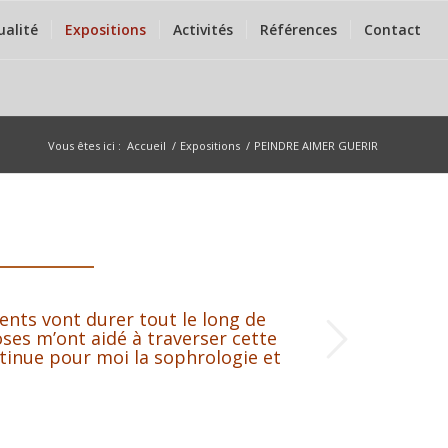
ualité
Expositions
Activités
Références
Contact
Vous êtes ici :
Accueil
/
Expositions
/
PEINDRE AIMER GUERIR
ents vont durer tout le long de
Suivant
oses m’ont aidé à traverser cette
ontinue pour moi la sophrologie et