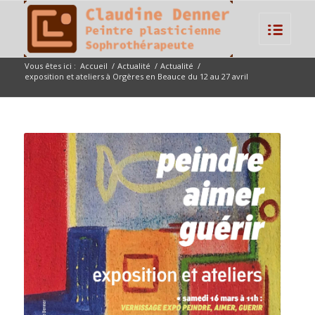
Vous êtes ici :
Accueil
/
Actualité
/
Actualité
/
exposition et ateliers à Orgères en Beauce du 12 au 27 avril